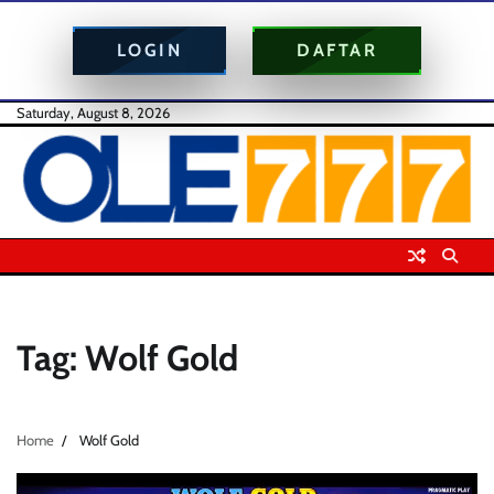
LOGIN
DAFTAR
Skip
Saturday, August 8, 2026
to
content
Tag:
Wolf Gold
Home
Wolf Gold