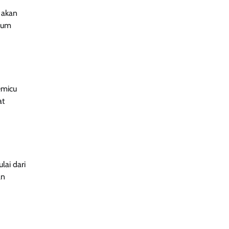
r akan
nyum
emicu
at
lai dari
an