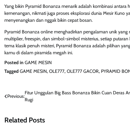
Yang bikin Pyramid Bonanza menarik adalah kombinasi antara hib
kemenangan, nikmati juga proses eksplorasi dunia Mesir Kuno ya
menyenangkan dan nggak bikin cepat bosan.
Pyramid Bonanza online menghadirkan pengalaman unik yang 
multiplier, freespin, dan simbol-simbol misterius, setiap puta
tema klasik penuh misteri, Pyramid Bonanza adalah pilihan yang 
kamu di dalam piramida megah ini.
Posted in
GAME MESIN
Tagged
GAME MESIN
,
OLE777
,
OLE777 GACOR
,
PYRAMID BO
Post
Fitur Unggulan Big Bass Bonanza Bikin Cuan Deras An
Previous:
Rugi
navigation
Related Posts