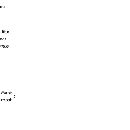
uru
fitur
emar
nunggu
 Manis
limpah