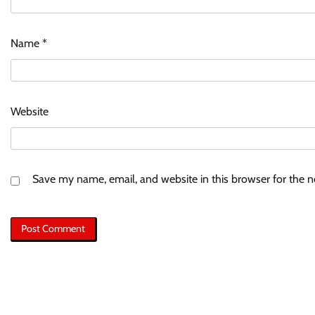
Name
*
Website
Save my name, email, and website in this browser for the 