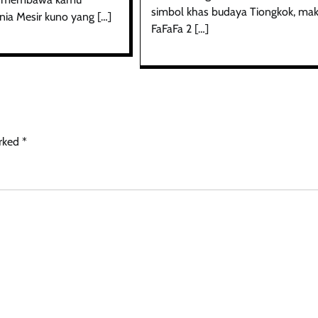
simbol khas budaya Tiongkok, ma
nia Mesir kuno yang […]
FaFaFa 2 […]
arked
*