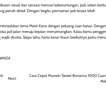
uran visual dan sensasi mencari keberuntungan. Jadi, selain berb
ng penuh detail. Dengan begitu, permainan jadi terasa lebih
memadukan tema Mesir Kuno dengan peluang cuan besar. Dengan 
ran bisa jadi jalan menuju kejutan menyenangkan. Kalau kamu pengg
wajib dicoba. Siapa tahu, harta karun firaun berikutnya justru me
NANZA
ti
Cara Cepat Maxwin Sweet Bonanza 1000 Cuan
Next:
Me