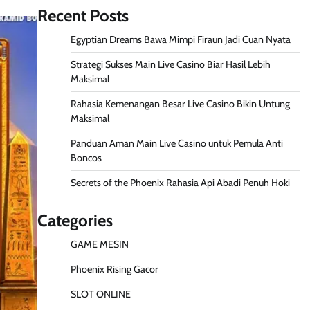
Recent Posts
Egyptian Dreams Bawa Mimpi Firaun Jadi Cuan Nyata
Strategi Sukses Main Live Casino Biar Hasil Lebih
Maksimal
Rahasia Kemenangan Besar Live Casino Bikin Untung
Maksimal
Panduan Aman Main Live Casino untuk Pemula Anti
Boncos
Secrets of the Phoenix Rahasia Api Abadi Penuh Hoki
Categories
GAME MESIN
Phoenix Rising Gacor
SLOT ONLINE