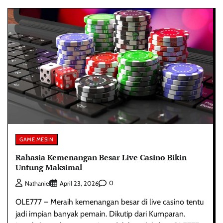
GAME MESIN
Rahasia Kemenangan Besar Live Casino Bikin
Untung Maksimal
0
Nathaniel
April 23, 2026
OLE777 – Meraih kemenangan besar di live casino tentu
jadi impian banyak pemain. Dikutip dari Kumparan.