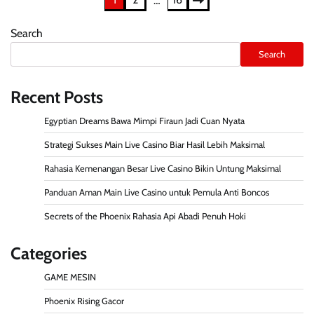
Posts
…
pagination
Search
Search
Recent Posts
Egyptian Dreams Bawa Mimpi Firaun Jadi Cuan Nyata
Strategi Sukses Main Live Casino Biar Hasil Lebih Maksimal
Rahasia Kemenangan Besar Live Casino Bikin Untung Maksimal
Panduan Aman Main Live Casino untuk Pemula Anti Boncos
Secrets of the Phoenix Rahasia Api Abadi Penuh Hoki
Categories
GAME MESIN
Phoenix Rising Gacor