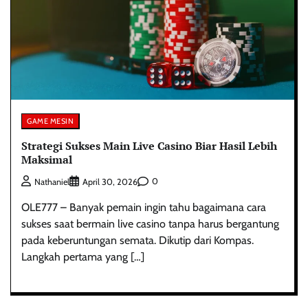
GAME MESIN
Strategi Sukses Main Live Casino Biar Hasil Lebih
Maksimal
0
Nathaniel
April 30, 2026
OLE777 – Banyak pemain ingin tahu bagaimana cara
sukses saat bermain live casino tanpa harus bergantung
pada keberuntungan semata. Dikutip dari Kompas.
Langkah pertama yang […]