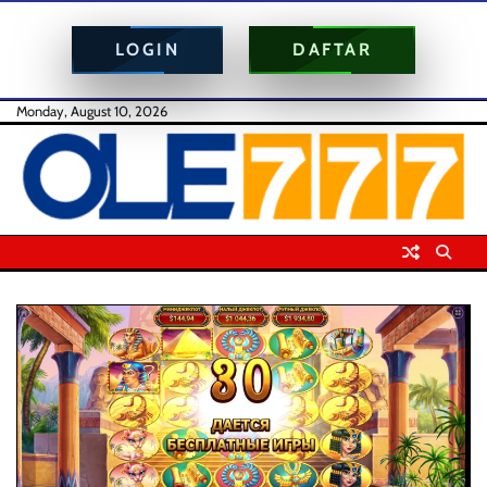
LOGIN
DAFTAR
Skip
Monday, August 10, 2026
to
content