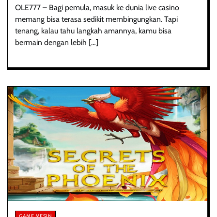
OLE777 – Bagi pemula, masuk ke dunia live casino
memang bisa terasa sedikit membingungkan. Tapi
tenang, kalau tahu langkah amannya, kamu bisa
bermain dengan lebih […]
GAME MESIN