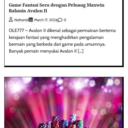
Game Fantasi Seru dengan Peluang Maxwin
Rahasia Avalon II
0
Nathaniel
March 17, 2026
OLE777 – Avalon II dikenal sebagai permainan bertema
kerajaan fantasi yang menghadirkan pengalaman
bermain yang berbeda dari game pada umumnya.
Banyak pemain menyukai Avalon II […]