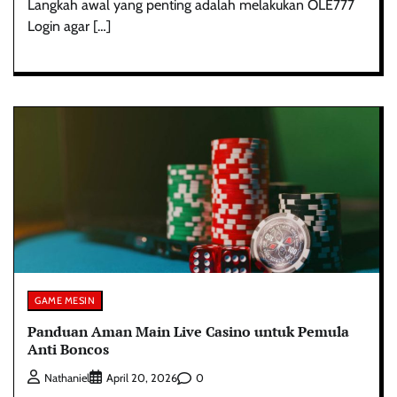
Langkah awal yang penting adalah melakukan OLE777
Login agar […]
GAME MESIN
Panduan Aman Main Live Casino untuk Pemula
Anti Boncos
0
Nathaniel
April 20, 2026